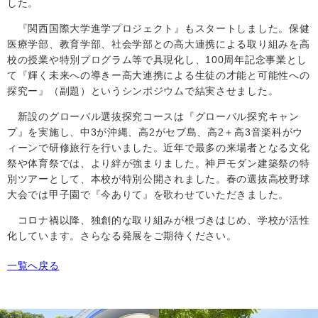
した。
『関西国際大学進学プロジェクト』もスタートしました。保健
医療学部、教育学部、社会学部との高大連携による取り組みを高
校の授業や特別プログラム等で具現化し、
100
周年記念事業とし
て『輝く未来への導きー高大連携による生徒の才能と可能性への
探究ー』（副題）というシンポジウムで結実させました。
新設のグローバル選抜探究コースは『グローバル探究キャン
プ』を実施し、中
3
が沖縄、高
2
がセブ島、高
2
＋高
3
音楽科がウ
ィーンで研修旅行を行いました。近年で最多の来場者となる文化
祭や体育祭では、より絆が強まりました。神戸モダン建築祭の特
別ツアーとして、本校が特別公開されました。春の選抜高校野球
大会では甲子園で『今ありて』を歌わせていただきました。
コロナ禍以降、独創的な取り組みが根づきはじめ、学校が活性
化しています。さらなる発展をご期待ください。
一覧へ戻る