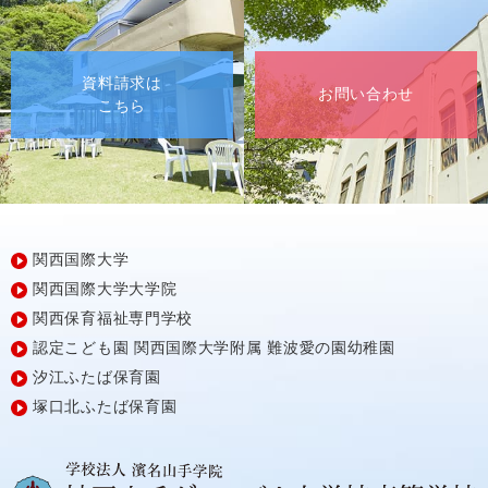
資料請求は
お問い合わせ
こちら
関西国際大学
関西国際大学大学院
関西保育福祉専門学校
認定こども園
関西国際大学附属
難波愛の園幼稚園
汐江ふたば保育園
塚口北ふたば保育園