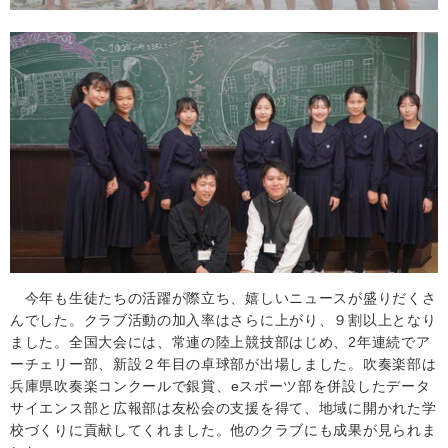
今年も生徒たちの活躍が際立ち、嬉しいニュースが盛りだくさ
んでした。クラブ活動の加入率はさらに上がり、９割以上となり
ました。全国大会には、常連の陸上競技部はじめ、
2
年連続でア
ーチェリー部、新設２年目の卓球部が出場しました。吹奏楽部は
兵庫県吹奏楽コンクールで銀賞、
e
スポーツ部を併設したデータ
サイエンス部と広報部は友松会の支援を得て、地域に開かれた学
校づくりに貢献してくれました。他のクラブにも成果が見られま