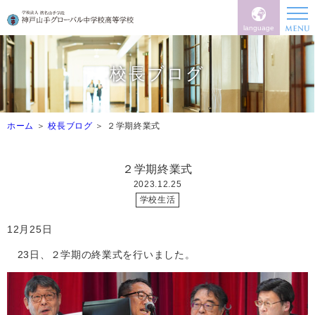
language
校長ブログ
ホーム
校長ブログ
２学期終業式
２学期終業式
2023.12.25
学校生活
12
月
25
日
23
日、２学期の終業式を行いました。