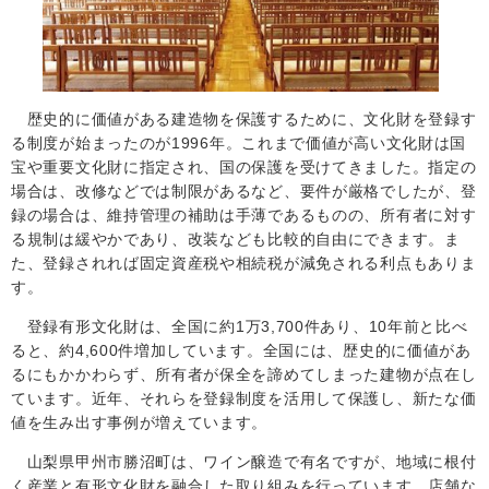
歴史的に価値がある建造物を保護するために、文化財を登録す
る制度が始まったのが
1996
年。これまで価値が高い文化財は国
宝や重要文化財に指定され、国の保護を受けてきました。指定の
場合は、改修などでは制限があるなど、要件が厳格でしたが、登
録の場合は、維持管理の補助は手薄であるものの、所有者に対す
る規制は緩やかであり、改装なども比較的自由にできます。ま
た、登録されれば固定資産税や相続税が減免される利点もありま
す。
登録有形文化財は、全国に約
1
万
3,700
件あり、10年前と比べ
ると、約4,600件増加しています。全国には、歴史的に価値があ
るにもかかわらず、所有者が保全を諦めてしまった建物が点在し
ています。近年、それらを登録制度を活用して保護し、新たな価
値を生み出す事例が増えています。
山梨県甲州市勝沼町は、ワイン醸造で有名ですが、地域に根付
く産業と有形文化財を融合した取り組みを行っています。店舗な