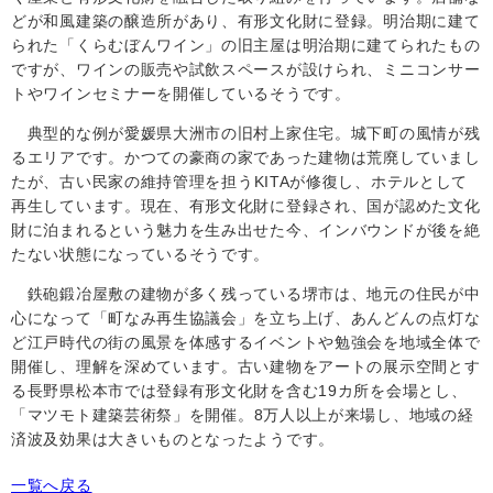
どが和風建築の醸造所があり、有形文化財に登録。明治期に建て
られた「くらむぼんワイン」の旧主屋は明治期に建てられたもの
ですが、ワインの販売や試飲スペースが設けられ、ミニコンサー
トやワインセミナーを開催しているそうです。
典型的な例が愛媛県大洲市の旧村上家住宅。城下町の風情が残
るエリアです。かつての豪商の家であった建物は荒廃していまし
たが、古い民家の維持管理を担う
KITA
が修復し、ホテルとして
再生しています。現在、有形文化財に登録され、国が認めた文化
財に泊まれるという魅力を生み出せた今、インバウンドが後を絶
たない状態になっているそうです。
鉄砲鍛冶屋敷の建物が多く残っている堺市は、地元の住民が中
心になって「町なみ再生協議会」を立ち上げ、あんどんの点灯な
ど江戸時代の街の風景を体感するイベントや勉強会を地域全体で
開催し、理解を深めています。古い建物をアートの展示空間とす
る長野県松本市では登録有形文化財を含む
19
カ所を会場とし、
「マツモト建築芸術祭」を開催。
8
万人以上が来場し、地域の経
済波及効果は大きいものとなったようです。
一覧へ戻る