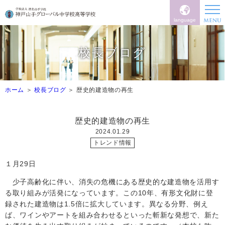
language
校長ブログ
ホーム
校長ブログ
歴史的建造物の再生
歴史的建造物の再生
2024.01.29
トレンド情報
１月
29日
少子高齢化に伴い、
消失の危機にある歴史的な建造物を活用す
る取り組みが活発になっています。この10年、有形文化財に登
録された建造物は
1.5
倍に拡大しています。異なる分野、例え
ば、ワインやアートを組み合わせるといった斬新な発想で、新た