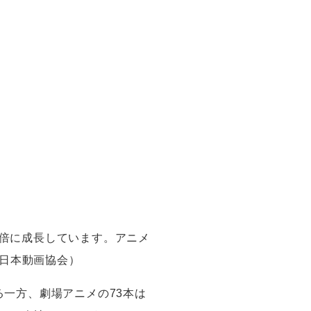
倍に成長しています。アニメ
日本動画協会）
る一方、劇場アニメの
73
本は