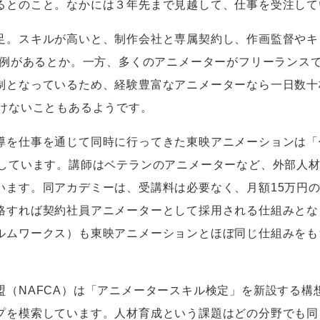
るとのこと。なかには３年先まで見越して、仕事を受注して
。スキルが高いと、制作会社と専属契約し、作画監督やキ
例があるとか。一方、多くのアニメーターがフリーランス
制となっているため、経験豊富なアニメーターなら一日数十
けないこともあるようです。
を仕事を通じて同時に行ってきた東映アニメーションは「
しています。講師はベテランのアニメーターなど、外部人
います。同アカデミーは、受講料は必要なく、月額
15
万円
格すれば契約社員アニメーターとして採用される仕組みとな
ルムワークス）も東映アニメーションとほぼ同じ仕組みをも
盟（
NAFCA
）は「アニメータースキル検定」を新設する構
プを模索しています。人材育成という課題はどの分野でも同