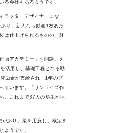
いる会社もあるようです。
ャラクターデザイナーにな
であり、新人なら動画
1
枚あた
枚は仕上げられるものの、経
作画アカデミー」を開講、
5
材を活用し、基礎工程となる動
の奨励金が支給され、
1
年のプ
っています。「サンライズ作
ち、これまで
37
人の塾生が採
想があり、級を用意し、検定を
じようです。