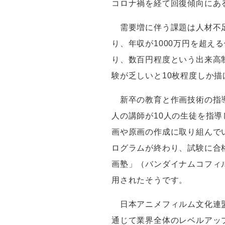
コロナ禍を経て回復傾向にあ
需要増に伴う課題は人材不足
り、年収が
1000
万円を超える
り、数百円程度という出来高
験が乏しいと
10
枚程度しか描
新卒の教育と作画技術の指導
人の講師が
10
人の生徒を指導
画や原画の作成に取り組んで
ログラムが終わり、試験に合
画塾」（バンダイナムコフィ
用されたそうです。
日本アニメフィルム文化連
通じて業界全体のレベルアッ