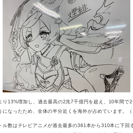
より
13%
増加し、過去最高の
2
兆
7
千億円を超え、
10
年間で
2
うになったため、全体の半分近くを海外が占めています。（
トル数はテレビアニメが過去最多の
361
本から
310
本に下回