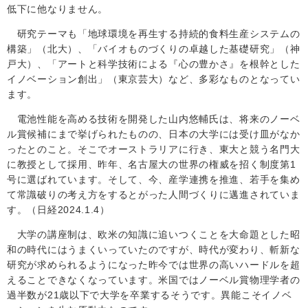
低下に他なりません。
研究テーマも「地球環境を再生する持続的食料生産システムの
構築」（北大）、「バイオものづくりの卓越した基礎研究」（神
戸大）、「アートと科学技術による『心の豊かさ』を根幹とした
イノベーション創出」（東京芸大）など、多彩なものとなってい
ます。
電池性能を高める技術を開発した山内悠輔氏は、将来のノーベ
ル賞候補にまで挙げられたものの、日本の大学には受け皿がなか
ったとのこと。そこでオーストラリアに行き、東大と競う名門大
に教授として採用、昨年、名古屋大の世界の権威を招く制度第
1
号に選ばれています。そして、今、産学連携を推進、若手を集め
て常識破りの考え方をするとがった人間づくりに邁進されていま
す。（日経2024.1.4）
大学の講座制は、欧米の知識に追いつくことを大命題とした昭
和の時代にはうまくいっていたのですが、時代が変わり、斬新な
研究が求められるようになった昨今では世界の高いハードルを超
えることできなくなっています。米国ではノーベル賞物理学者の
過半数が
21
歳以下で大学を卒業するそうです。異能こそイノベ