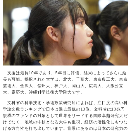
支援は最長
10
年であり、
5
年目に評価、結果によってさらに延
長も可能。採択された大学は、北大、千葉大、東京農工大、東京
芸術大、金沢大、信州大、神戸大、岡山大、広島大、大阪公立
大、慶応大、沖縄科学技術大学院大です。
文科省の科学技術・学術政策研究所によれば、注目度の高い科
学論文数ランキングで日本は過去最低の
13
位。文科省は
10
兆円
規模のファンドの対象として世界をリードする国際卓越研究大だ
けでなく、地域の中核となる大学も重視、経済の活性化にもつな
げる方向性を打ち出しています。背景にあるのは日本の研究力の