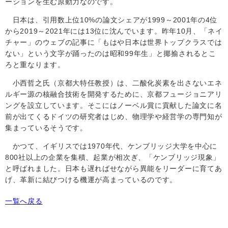
ーションを生む原動力なのです。
日本は、引用数上位
10%
の論文シェアが
1999
～
2001
年の
4
位
から20
19
～20
21
年には
13
位に沈んでいます。昨年
10
月、「ネイ
チャー」のウェブの記事に「もはや日本は世界トップクラスでは
ない」という文字が踊ったのは昭和99年生」と揶揄されるとこ
ろと重なります。
小西哲之氏（京都大特任教授）は、二酸化炭素を出さないエネ
ルギー源の核融合技術を開発するために、京都フュージョニアリ
ングを設立しています。そこにはノーベル賞に貢献した論文に名
前が出てくるドイツの研究者はじめ、物理学や経営学の専門知が
集まっているそうです。
かつて、イギリスでは
1970
年代、ケンブリッジ大学を中心に
800
社以上の企業を集積、起業が相次ぎ、「ケンブリッジ現象」
と呼ばれました。日本も遅ればせながら異能をリーダーに育てあ
げ、革新に結びつける機運が高まっているのです。
一覧へ戻る