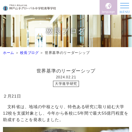
language
校長ブログ
ホーム
校長ブログ
世界基準のリーダーシップ
世界基準のリーダーシップ
2024.02.21
大学進学研究
２月
21日
文科省は、地域の中核となり、特色ある研究に取り組む大学
12校を支援対象とし、今年から各校に
5
年間で最大
55
億円程度を
助成することを発表しました。