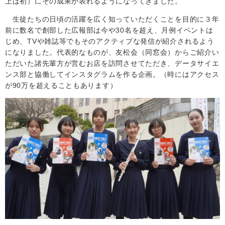
上は初）にその成果が表れるようになってきました。
生徒たちの日頃の活躍を広く知っていただくことを目的に３年
前に数名で創部した広報部は今や30名を超え、月例イベントは
じめ、
TV
や雑誌等でもそのアクティブな発信が紹介されるよう
になりました。代表的なものが、友松会（同窓会）からご紹介い
ただいた諸先輩方が営むお店を訪問させてただき、データサイエ
ンス部と協働してインスタグラムを作る企画。（時にはアクセス
が
90
万を超えることもあります）