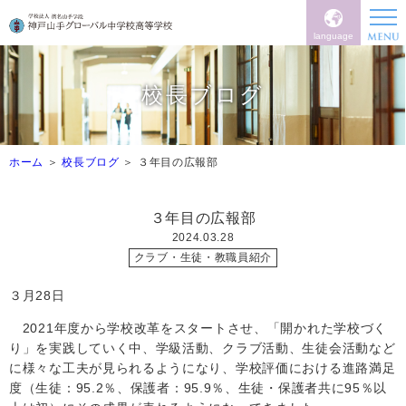
language
校長ブログ
ホーム
校長ブログ
３年目の広報部
３年目の広報部
2024.03.28
クラブ・生徒・教職員紹介
３月
28
日
2021
年度から学校改革をスタートさせ、「開かれた学校づく
り」を実践していく中、学級活動、クラブ活動、生徒会活動など
に様々な工夫が見られるようになり、学校評価における進路満足
度（生徒：
95.2
％、保護者：
95.9
％、生徒・保護者共に
95
％以