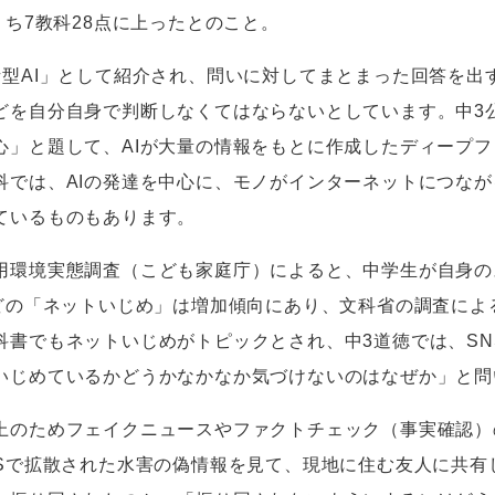
うち
7
教科
28
点に上ったとのこと。
話型
AI
」として紹介され、問いに対してまとまった回答を出
どを自分自身で判断しなくてはならないとしています。中
3
心」と題して、
AI
が大量の情報をもとに作成したディープフ
科では、
AI
の発達を中心に、モノがインターネットにつなが
ているものもあります。
環境実態調査（こども家庭庁）によると、中学生が自身の
どの「ネットいじめ」は増加傾向にあり、文科省の調査によ
科書でもネットいじめがトピックとされ、中
3
道徳では、
SN
いじめているかどうかなかなか気づけないのはなぜか」と問
のためフェイクニュースやファクトチェック（事実確認）
S
で拡散された水害の偽情報を見て、現地に住む友人に共有