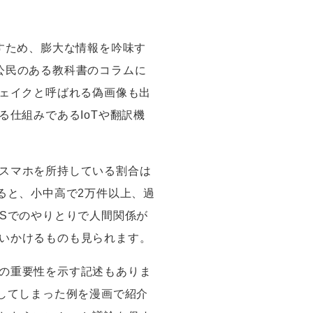
すため、膨大な情報を吟味す
公民のある教科書のコラムに
ェイクと呼ばれる偽画像も出
る仕組みである
IoT
や翻訳機
スマホを所持している割合は
ると、小中高で
2
万件以上、過
S
でのやりとりで人間関係が
いかけるものも見られます。
の重要性を示す記述もありま
してしまった例を漫画で紹介