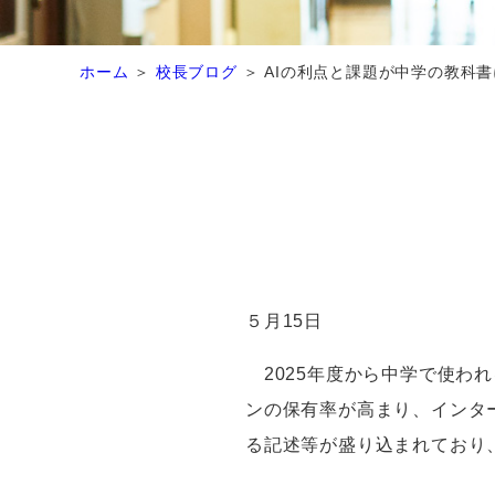
ホーム
校長ブログ
AIの利点と課題が中学の教科書
５月
15
日
2025
年度から中学で使われ
ンの保有率が高まり、インタ
る記述等が盛り込まれており