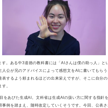
ます。ある中
3
道徳の教科書には「
AI
さんは僕の助っ人」と
主人公が兄のアドバイスによって感想文を
AI
に書いてもらう
発表するよう頼まれるほどの出来栄えですが、そこに自分の
ます。
目をあびた生成
AI
。文科省は生成
AI
の扱い方に関する指針
用事例を踏まえ、随時改定していくそうです。今回、公表さ