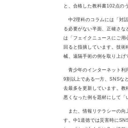
と、合格した教科書
102
点の
中
2
理科のコラムには「対
る必要がない半面、正確さな
は「フェイクニュースにご用
回ると指摘しています。技術
械、遠隔手術の例を取り上げ
青少年のインターネット利用
9
割以上である一方、
SNS
な
去最多を更新しています。教
悪くなった例を題材にして「
また、情報リテラシーの向上
す。中
1
道徳では災害時に
SN