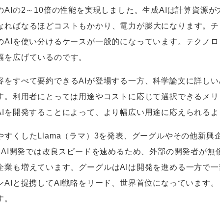
の
AI
の
2
～
10
倍の性能を実現しました。生成
AI
は計算資源が
なればなるほどコストもかかり、電力が膨大になります。チ
の
AI
を使い分けるケースが一般的になっています。テクノロ
幅を広げているのです。
容をすべて要約できる
AI
が登場する一方、科学論文に詳しい
す。利用者にとっては用途やコストに応じて選択できるメリ
AI
を開発することによって、より幅広い用途に応えられるよ
やすくした
Llama
（ラマ）
3
を発表、グーグルやその他新興
。
AI
開発では改良スピードを速めるため、外部の開発者が無
企業も増えています。グーグルは
AI
は開発を進める一方で一
ン
AI
と提携して
AI
戦略をリード、世界首位になっています。
す。