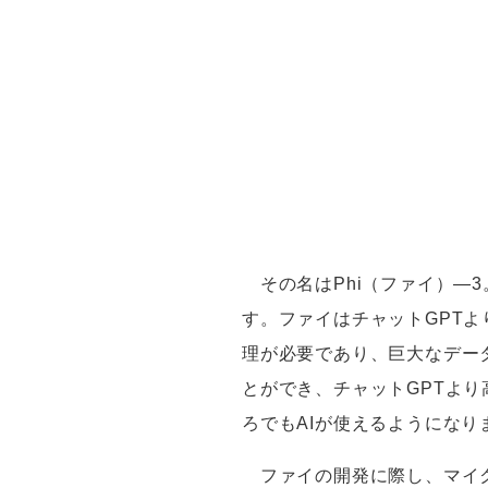
その名は
Phi
（ファイ）―
3
す。ファイはチャット
GPT
よ
理が必要であり、巨大なデー
とができ、チャット
GPT
より
ろでも
AI
が使えるようになり
ファイの開発に際し、マイ