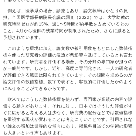
例えば、医学系の場合、診療もあり、論文執筆はかなりの負
担。全国医学部長病院長会議の調査（
2022
）では、大学助教の
研究時間ゼロが約
15%
、週
1
〜
5
時間が約半数を占めているとの
こと。
4
月から医師の残業時間が制限されたため、さらに減ると
予想されています。
このような環境に加え、論文数や被引用数をもとにした数値指
標を使った研究者の評価の浸透が悪影響を及ぼしているとも言わ
れています。研究者を評価する場合、その分野の専門家が担うの
が一般的です。しかし、近年、高度に専門化され、一人の研究者
が評価できる範囲は限られてきています。その隙間を埋めるのが
論文評価の数値指標。数字で表すと、客観的に評価したかのよう
にみせることができるからです。
欧米ではこうした数値指標を使わず、専門家が業績の内容で評
価する動きがあります。それに対し、日本ではそうした評価がす
ぐに広がると考える人は少なく、研究費の配分などでは数値指標
を重視する現状が変わることは考えにくいことです。引用されな
い論文の増加は世界的な傾向にあり、掲載料目当ての学術の影響
も大きいという声もあります。