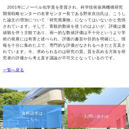
2001
年にノーベル化学賞を受賞され、科学技術振興機構研究
開発戦略センターの名誉センター長である野依良治氏は、こうし
た論文の増加について「研究廃棄物」になってはいないかと危惧
されています。そして、客観的数値を使うのはよいが、評価は価
値観を伴う主観であり、画一的な数値評価は不十分というより学
術の発展には有害と述べられ、評価の趣旨や目的を明確にし、情
報を十分に集めた上で、専門的な評価がなされるべきだと言及さ
れています。今、求められるのは研究の質。質を高める方策を研
究者の評価から考え直す議論が不可欠となっているのです。
一覧へ戻る
資料請求は
お問い合わせ
こちら