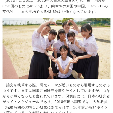
（
2023
）によれば、
2020
年の日本の論文のうち、被引用数が
0
〜
3
回のものは
48.7%
あり、約
38%
の米国や中国、
34
〜
39%
の
英仏独、世界の平均である
43.6%
より低くなっています。
論文を執筆する際、研究テーマが近いものから引用するのがふ
つうです。日本は国際共同研究を増やそうとしていますが、つな
がりが薄くなったと言われています。現実的には、日本の研究者
がタイトスケジュールであり、
2018
年度の調査では、大学教員
は職務時間の
33%
しか研究にあてられず、
16
年前から
14
ポイン
ト落ちていることが明らかになっています。