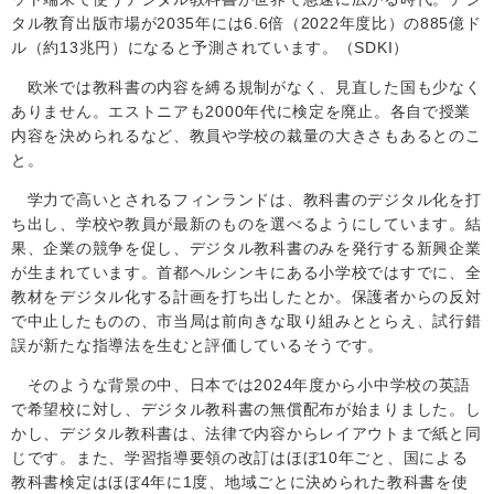
タル教育出版市場が20
35
年には
6.6
倍（2022年度比）の
885
億ド
ル（約
13
兆円）になると予測されています。（SDKI）
欧米では教科書の内容を縛る規制がなく、見直した国も少なく
ありません。エストニアも
2000
年代に検定を廃止。各自で授業
内容を決められるなど、教員や学校の裁量の大きさもあるとのこ
と。
学力で高いとされるフィンランドは、教科書のデジタル化を打
ち出し、学校や教員が最新のものを選べるようにしています。結
果、企業の競争を促し、デジタル教科書のみを発行する新興企業
が生まれています。首都ヘルシンキにある小学校ではすでに、全
教材をデジタル化する計画を打ち出したとか。保護者からの反対
で中止したものの、市当局は前向きな取り組みととらえ、試行錯
誤が新たな指導法を生むと評価しているそうです。
そのような背景の中、日本では20
24
年度から小中学校の英語
で希望校に対し、デジタル教科書の無償配布が始まりました。し
かし、デジタル教科書は、法律で内容からレイアウトまで紙と同
じです。また、学習指導要領の改訂はほぼ
10
年ごと、国による
教科書検定はほぼ
4
年に
1
度、地域ごとに決められた教科書を使