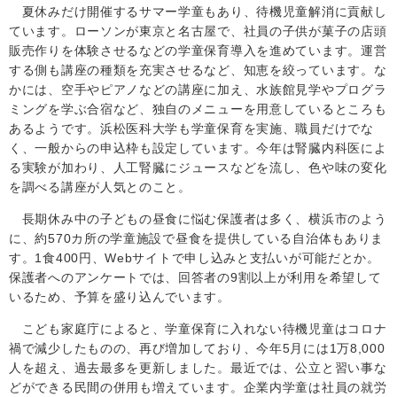
夏休みだけ開催するサマー学童もあり、待機児童解消に貢献し
ています。ローソンが東京と名古屋で、社員の子供が菓子の店頭
販売作りを体験させるなどの学童保育導入を進めています。運営
する側も講座の種類を充実させるなど、知恵を絞っています。な
かには、空手やピアノなどの講座に加え、水族館見学やプログラ
ミングを学ぶ合宿など、独自のメニューを用意しているところも
あるようです。浜松医科大学も学童保育を実施、職員だけでな
く、一般からの申込枠も設定しています。今年は腎臓内科医によ
る実験が加わり、人工腎臓にジュースなどを流し、色や味の変化
を調べる講座が人気とのこと。
長期休み中の子どもの昼食に悩む保護者は多く、横浜市のよう
に、約
570
カ所の学童施設で昼食を提供している自治体もありま
す。
1
食
400
円、
Web
サイトで申し込みと支払いが可能だとか。
保護者へのアンケートでは、回答者の
9
割以上が利用を希望して
いるため、予算を盛り込んでいます。
こども家庭庁によると、学童保育に入れない待機児童はコロナ
禍で減少したものの、再び増加しており、今年5月には
1
万
8,000
人を超え、
過去最多を更新しました。最近では、公立と習い事な
どができる民間の併用も増えています。企業内学童は社員の就労