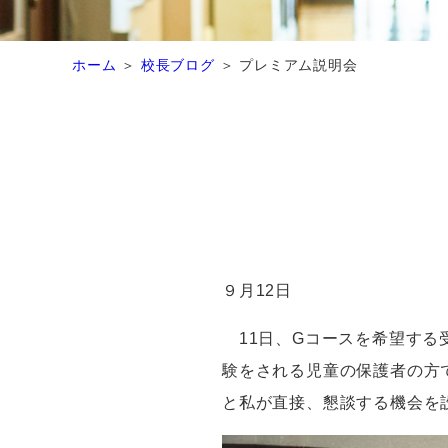
ホーム
校長ブログ
プレミアム説明会
９月
12
日
11
日、
G
コースを希望する
験をされる児童の保護者の方
と私が直接、懇談する機会を