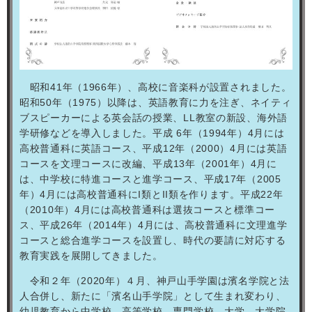
昭和
41
年（
1966
年）、高校に音楽科が設置されました。
昭和
50
年（
1975
）以降は、英語教育に力を注ぎ、ネイティ
ブスピーカーによる英会話の授業、
LL
教室の新設、海外語
学研修などを導入しました。平成
6
年（
1994
年）
4
月には
高校普通科に英語コース、平成
12
年（
2000
）
4
月には英語
コースを文理コースに改編、平成
13
年（
2001
年）
4
月に
は、中学校に特進コースと進学コース、平成
17
年（
2005
年）
4
月には高校普通科に
I
類と
II
類を作ります。平成
22
年
（
2010
年）
4
月には高校普通科は選抜コースと標準コー
ス、平成
26
年（
2014
年）
4
月には、高校普通科に文理進学
コースと総合進学コースを設置し、時代の要請に対応する
教育実践を展開してきました。
令和２年（
2020
年）４月、神戸山手学園は濱名学院と法
人合併し、新たに「濱名山手学院」として生まれ変わり、
幼児教育から中学校、高等学校、専門学校、大学、大学院