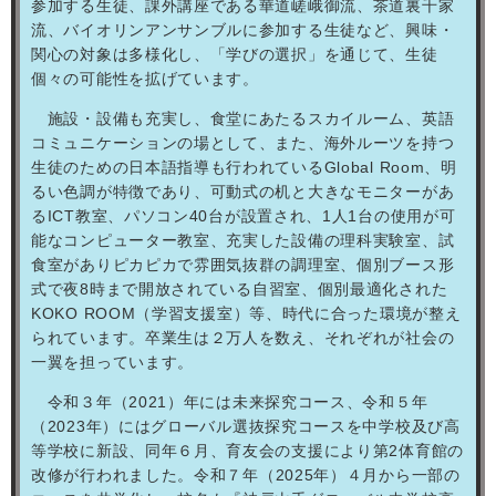
参加する生徒、課外講座である華道嵯峨御流、茶道裏千家
流、バイオリンアンサンブルに参加する生徒など、興味・
関心の対象は多様化し、「学びの選択」を通じて、生徒
個々の可能性を拡げています。
施設・設備も充実し、食堂にあたるスカイルーム、英語
コミュニケーションの場として、また、海外ルーツを持つ
生徒のための日本語指導も行われている
Global Room
、明
るい色調が特徴であり、可動式の机と大きなモニターがあ
る
ICT
教室、パソコン
40
台が設置され、
1
人
1
台の使用が可
能なコンピューター教室、充実した設備の理科実験室、試
食室がありピカピカで雰囲気抜群の調理室、個別ブース形
式で夜
8
時まで開放されている自習室、個別最適化された
KOKO ROOM
（学習支援室）等、時代に合った環境が整え
られています。卒業生は２万人を数え、それぞれが社会の
一翼を担っています。
令和３年（
2021
）年には未来探究コース、令和５年
（
2023
年）にはグローバル選抜探究コースを中学校及び高
等学校に新設、同年６月、育友会の支援により第
2
体育館の
改修が行われました。令和７年（
2025
年）４月から一部の