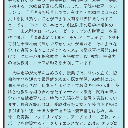
を擁する一大総合学園に発展しました。学院の教育ミッシ
ョンは、「『他者を尊重しつつ、主体的・能動的に自らの
人生を切り拓く』ことができる人間を世界に送り出すこ
と」です。その中で、本校は、創立以来の建学の精神の
下、「未来型グローバルリーダーシップの人財育成」を目
標に掲げ、「進路満足度
100%
」をめざしています。予測不
可能な未来社会で豊かで幸せな人生が送れる、そのような
学力と資質を培うことができる未来志向型教育の展開に向
けて、グローバル探究教育、英語教育、
ICT
教育、中高大
の連携教育、クラブ活動等を実践しています。
大学進学が大半を占める今、授業では、問いを立て、協
働的学びを通じて最適解を求める探究学習、
AI
教材による
個別最適な学び、日本人とネイティブ教育の担任
2
人制、英
語と他教科を組み合わせたイマージョン教育、関西国際大
学との連携教育など、時代の先端を行く指導を実践してい
ます。授業が終われば、受験対策を見据えて校内予備校に
参加する生徒、全国大会常連の陸上競技部をはじめ、卓
球、吹奏楽、マンドリンギター、アーチェリー、広報、
e
ス
ポーツを併設するデータサイエンスなど、
23
あるクラブに