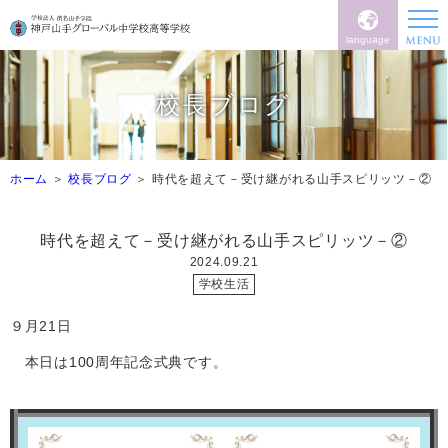
language
校長ブログ
ホーム
校長ブログ
時代を超えて－受け継がれる山手スピリッツ－②
時代を超えて－受け継がれる山手スピリッツ－②
2024.09.21
学校生活
９月
21
日
本日は
100
周年記念式典です。