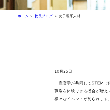
ホーム
校長ブログ
女子理系人材
10
月
25
日
産官学が共同して
STEM
（
職場を体験できる機会が増え
様々なイベントが見られます