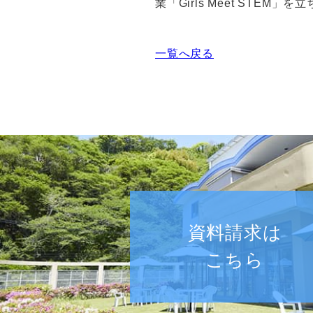
業「
Girls Meet STEM
」を立
一覧へ戻る
資料請求は
こちら