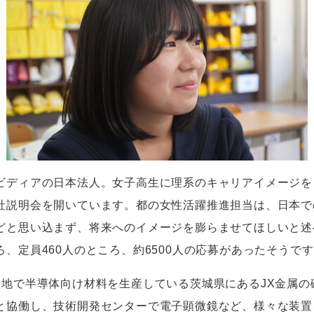
ビディアの日本法人。女子高生に理系のキャリアイメージを
社説明会を開いています。都の女性活躍推進担当は、日本で
どと思い込まず、将来へのイメージを膨らませてほしいと述
ろ、定員
460
人のところ、約
6500
人の応募があったそうです
敷地で半導体向け材料を生産している茨城県にある
JX
金属の
と協働し、技術開発センターで電子顕微鏡など、様々な装置