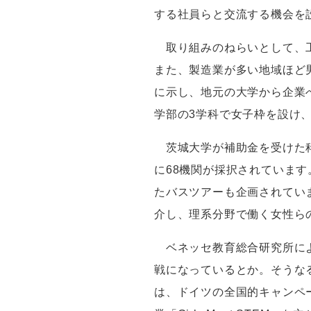
する社員らと交流する機会を
取り組みのねらいとして、工
また、製造業が多い地域ほど
に示し、地元の大学から企業
学部の
3
学科で女子枠を設け
茨城大学が補助金を受けた科
に
68
機関が採択されています
たバスツアーも企画されてい
介し、理系分野で働く女性ら
ベネッセ教育総合研究所によ
戦になっているとか。そうな
は、ドイツの全国的キャンペ