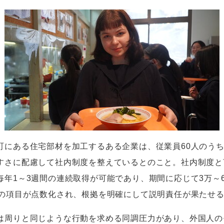
町にある住宅部材を加工するある企業は、従業員
60
人のう
すさに配慮して社内制度を整えているとのこと。社内制度と
毎年
1
～
3
週間の連続取得が可能であり、期間に応じて
3
万～
の項目が点数化され、根拠を明確にして説明責任が果たせ
周りと同じような行動を求める同調圧力があり、外国人の