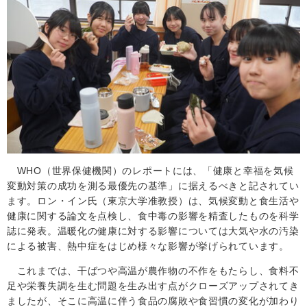
WHO（世界保健機関）のレポートには、「健康と幸福を気候
変動対策の成功を測る最優先の基準」に据えるべきと記されてい
ます。ロン・イン氏（東京大学准教授）は、気候変動と食生活や
健康に関する論文を点検し、食中毒の影響を精査したものを科学
誌に発表。温暖化の健康に対する影響については大気や水の汚染
による被害、熱中症をはじめ様々な影響が挙げられています。
これまでは、干ばつや高温が農作物の不作をもたらし、食料不
足や栄養失調を生む問題を生み出す点がクローズアップされてき
ましたが、そこに高温に伴う食品の腐敗や食習慣の変化が加わり