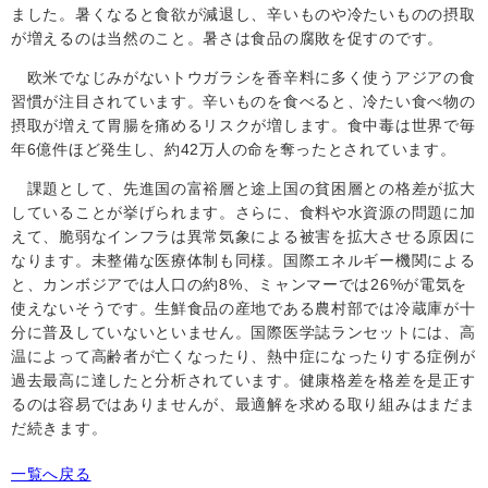
ました。暑くなると食欲が減退し、辛いものや冷たいものの摂取
が増えるのは当然のこと。暑さは食品の腐敗を促すのです。
欧米でなじみがないトウガラシを香辛料に多く使うアジアの食
習慣が注目されています。辛いものを食べると、冷たい食べ物の
摂取が増えて胃腸を痛めるリスクが増します。食中毒は世界で毎
年
6
億件ほど発生し、約
42
万人の命を奪ったとされています。
課題として、先進国の富裕層と途上国の貧困層との格差が拡大
していることが挙げられます。さらに、食料や水資源の問題に加
えて、脆弱なインフラは異常気象による被害を拡大させる原因に
なります。未整備な医療体制も同様。国際エネルギー機関による
と、カンボジアでは人口の約
8%
、ミャンマーでは
26%
が電気を
使えないそうです。生鮮食品の産地である農村部では冷蔵庫が十
分に普及していないといません。国際医学誌ランセットには、高
温によって高齢者が亡くなったり、熱中症になったりする症例が
過去最高に達したと分析されています。健康格差を格差を是正す
るのは容易ではありませんが、最適解を求める取り組みはまだま
だ続きます。
一覧へ戻る