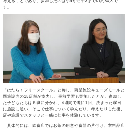
与えることであり、参加したのは小
4
から中3までの約
80
人で
す。
「はたらくフリースクール」と称し、商業施設キューズモールと
両施設内の15店舗が協力し、事前学習も実施したとか。参加し
た子どもたちは５班に分かれ、
4
週間で週に
1
回、決まった曜日
に施設に通い、そこで仕事について学んだり、考えたりした後、
店や施設でスタッフと一緒に仕事を体験しています。
具体的には、飲食店ではお茶の用意や食器の片付け、衣料品店