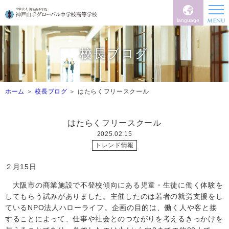
language
校長ブログ
ホーム
校長ブログ
はたらくフリースクール
はたらくフリースクール
2025.02.15
トレンド情報
２月15日
大阪市の商業施設で不登校傾向にある児童・生徒に働く体験を
してもらう試みがありました。主催したのは若者の就労支援をし
ている
NPO
法人ハローライフ。企画の目的は、働く人や客と接
することによって、仕事や社会とのつながりを考えるきっかけを