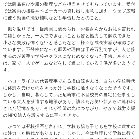
では商品運びや服の整理などを担当させてもらっています。受付
では案内の接客やベビーカーの貸し出し用意に加え、ウェブ広報
に使う動画の撮影補助なども学習したとのこと。
振り返りでは、従業員に褒められ、お客さんからお礼を言われ
て嬉しかった、一人でできないことも皆と協力して解決できた、
小さな失敗は怖くないと感じたなど、様々な成長実感が確認され
ています。不登校になった原因や理由は千差万別ですが、人と接
するのが苦手で学校やクラスになじめなくなった子供、あるい
は、家で一人でゲームなどをして過ごしている子供が多いようで
す。
ハローライフの代表理事である塩山諒さんは、自ら小学校時代
に体罰を受けたのをきっかけに学校に通えなくなったそうです。
しかし、当時、暮らしていた尼崎市に不登校児の自宅に仕事をし
ている大人を派遣する施策があり、訪れたお笑い芸人らに連れ出
された記憶があり、それが希望の光につながり、やがて就労支援
の
NPO
法人を設立するに至ったとか。
かつては登校拒否と言われ、学校も親も子どもを学校に戻すの
に注力した時代がありました。しかし、今は無理して学校に行く