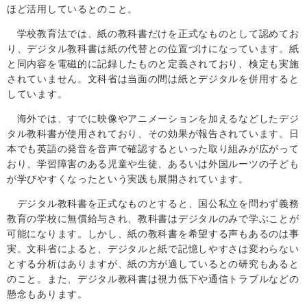
ほど活用しているとのこと。
学校教育法では、紙の教科書だけを正式なものとして認めてお
り、デジタル教科書は紙の代替との位置づけになっています。紙
と同内容を電磁的に記録したものと定義されており、検定も実施
されていません。文科省は当面の間は紙とデジタルを併用すると
しています。
海外では、すでに映像やアニメーションを加えるなどしたデジ
タル教科書が使用されており、その効果が報告されています。日
本でも英語の発音を音声で確認するといった取り組みが広がって
おり、学習障害のある児童や生徒、あるいは外国ルーツの子ども
が学びやすくなったという実践も展開されています。
デジタル教科書を正式なものとすると、国公私立を問わず義務
教育の学校に無償給与され、教科書はデジタルのみで学ぶことが
可能になります。しかし、紙の教科書を希望する声もあるのは事
実。文科省によると、デジタルと紙で記憶しやすさは変わらない
とする分析はありますが、紙の方が適しているとの研究もあると
のこと。また、デジタル教科書は視力低下や通信トラブルなどの
懸念もあります。