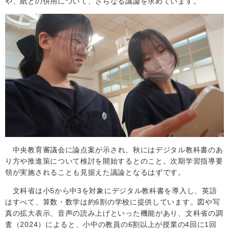
や、紙との併用について、さらなる議論を求めています。
中央教育審議会に論点案が示され、秋にはデジタル教科書のあ
り方や推進策について検討を開始するとのこと。次期学習指導要
領が実施されることも見据えた議論となるはずです。
文科省は小
5
から中
3
を対象にデジタル教科書を導入し、英語
はすべて、算数・数学は約
6
割の学校に提供しています。図や写
真の拡大表示、音声の読み上げといった機能があり、文科省の調
査（2024）によると、小中の教員の
6
割以上が授業の
4
回に
1
回