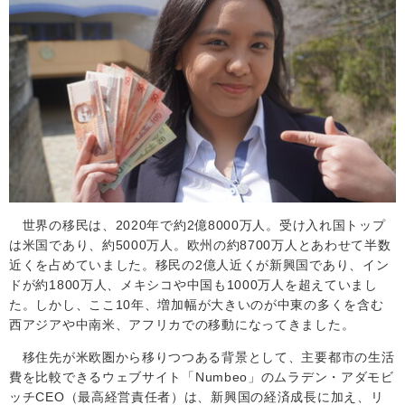
世界の移民は、2020年で約
2
億
8000
万人。受け入れ国トップ
は米国であり、約
5000
万人。欧州の約
8700
万人とあわせて半数
近くを占めていました。移民の
2
億人近くが新興国であり、イン
ドが約
1800
万人、メキシコや中国も
1000
万人を超えていまし
た。しかし、ここ
10
年、増加幅が大きいのが中東の多くを含む
西アジアや中南米、アフリカでの移動になってきました。
移住先が米欧圏から移りつつある背景として、主要都市の生活
費を比較できるウェブサイト「
Numbeo
」のムラデン・アダモビ
ッチCEO（最高経営責任者）は、新興国の経済成長に加え、リ