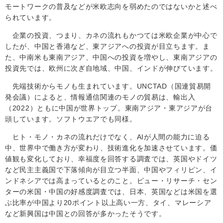
モートワークの普及などが米欧志向を弱めたのではないかと述べ
られています。
企業の投資、つまり、カネの流れもかつては米欧企業が中心で
したが、中国と香港など、東アジアへの投資が目立ちます。ま
た、中南米も東南アジア、中国への投資を増やし、東南アジアの
投資先では、欧州に次ぎ自地域、中国、インドが伸びています。
先端技術からモノも生まれています。
UNCTAD（
国連貿易開
発会議）によると、情報通信関連のモノの貿易は、輸出入
（2022）ともに中国が世界トップ。東南アジア・東アジアが台
頭しています。ソフトウエアでも同様。
ヒト・モノ・カネの流れだけでなく、
AI
が人間の能力に迫る
中、世界中で働き方が変わり、技術進化を加速させています。価
値観も変化しており、幸福度を回答する調査では、英国やドイツ
など民主主義国で下落傾向が目立つ半面、中国やフィリピン、イ
ンドネシアでは高まっているとのこと。ピュー・リサーチ・セン
ターの米国・中国の好感度調査では、日本、英国などは米国を選
ぶ比率が中国より
20
ポイント以上高い一方、タイ、マレーシア
など新興国は中国との回答が多かったそうです。