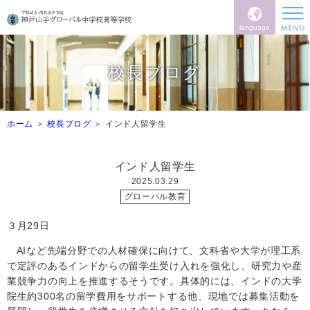
language
校長ブログ
ホーム
校長ブログ
インド人留学生
インド人留学生
2025.03.29
グローバル教育
３月
29
日
AI
など先端分野での人材確保に向けて、文科省や大学が理工系
で定評のあるインドからの留学生受け入れを強化し、研究力や産
業競争力の向上を推進するそうです。具体的には、インドの大学
院生約300名の留学費用をサポートする他、現地では募集活動を