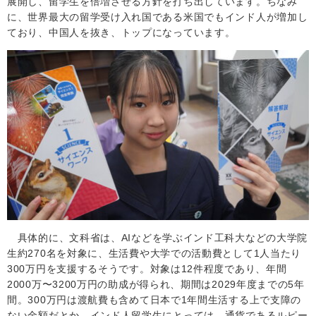
展開し、留学生を倍増させる方針を打ち出しています。ちなみ
に、世界最大の留学受け入れ国である米国でもインド人が増加し
ており、中国人を抜き、トップになっています。
具体的に、文科省は、
AI
などを学ぶインド工科大などの大学院
生約
270名
を対象に、生活費や大学での活動費として
1
人当たり
300
万円を支援するそうです。対象は
12件程度であり、
年間
2000
万〜
3200
万円の助成が得られ、期間は20
29
年度までの
5
年
間。
300
万円は渡航費も含めて日本で
1
年間生活する上で支障の
ない金額だとか。インド人留学生にとっては、通貨であるルピー