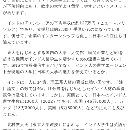
が下落傾向にあり、欧米の大学より留学しやすいというメリット
があります。
インドの
IT
エンジニアの平均年収は約
127
万円（ヒューマンリ
ソシア）であり、支援額は約
2.3
倍と手厚いものになっていま
す。併せて、企業のインターンシップも促し、日本への在住も目
論んでいます。
東大をはじめとする国内の大学、大使館、民間企業など
50
を
超える機関がインド人留学生を増やすための連携を進めていま
す。
SNS
で情報発信するだけでなく、インド人の留学エージェン
トが現地の大学に日本の大学の魅力を伝えているとか。
インドは、人口
14
億、理工系人材の育成に強い国です。「注
目論文」の数では
4
位。
IT
分野をはじめとしたインド人材の獲得
競争は激化しています。しかし、実態として、日本へのインド人
留学生数は
1300
人（2022）であり、米国（
46
万
5000
人）、カ
ナダ（
18
万
3000
人）、英国（
5
万
5000
人）などの足元にも及び
ません。
北村友人氏（東京大学教授）によれば、インド人学生は英語が