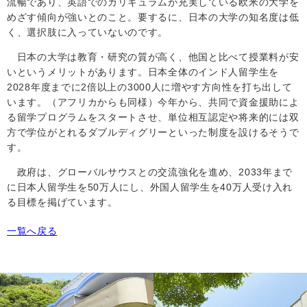
流暢であり、英語でのカリキュラムが充実している欧米の大学を
めざす傾向が強いとのこと。要するに、日本の大学の知名度は低
く、選択肢に入っていないのです。
日本の大学は教育・研究の質が高く、他国と比べて授業料が安
いというメリットがあります。日本全体のインド人留学生を
20
28
年度までに
2
倍以上の
3000
人に増やす方向性を打ち出して
います。（アフリカからも同様）今年から、共同で資金援助によ
る留学プログラムをスタートさせ、単位相互認定や将来的には双
方で学位がとれるダブルディグリーといった制度を設けるそうで
す。
政府は、グローバルサウスとの交流強化を進め、2033年まで
に日本人留学生を
50
万人にし、外国人留学生を
40
万人受け入れ
る目標を掲げています。
一覧へ戻る