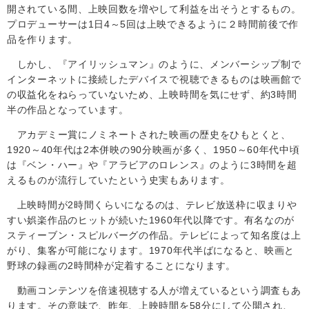
開されている間、上映回数を増やして利益を出そうとするもの。
プロデューサーは
1
日
4
～
5
回は上映できるように２時間前後で作
品を作ります。
しかし、『アイリッシュマン』のように、メンバーシップ制で
インターネットに接続したデバイスで視聴できるものは映画館で
の収益化をねらっていないため、上映時間を気にせず、約
3
時間
半の作品となっています。
アカデミー賞にノミネートされた映画の歴史をひもとくと、
1920
～
40
年代は
2
本併映の
90
分映画が多く、19
50
～
60
年代中頃
は『ベン・ハー』や『アラビアのロレンス』のように
3
時間を超
えるものが流行していたという史実もあります。
上映時間が
2
時間くらいになるのは、テレビ放送枠に収まりや
すい娯楽作品のヒットが続いた1960年代以降です。有名なのが
スティーブン・スピルバーグの作品。テレビによって知名度は上
がり、集客が可能になります。19
70
年代半ばになると、映画と
野球の録画の2時間枠が定着することになります。
動画コンテンツを倍速視聴する人が増えているという調査もあ
ります。その意味で、昨年、上映時間を
58
分にして公開され、