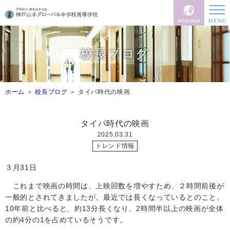
language
校長ブログ
ホーム
校長ブログ
タイパ時代の映画
タイパ時代の映画
2025.03.31
トレンド情報
３月31日
これまで映画の時間は、上映回数を増やすため、２時間前後が
一般的とされてきましたが、最近では長くなっているとのこと。
10
年前と比べると、約
13
分長くなり、
2
時間半以上の映画が全体
の約
4
分の
1
を占めているそうです。