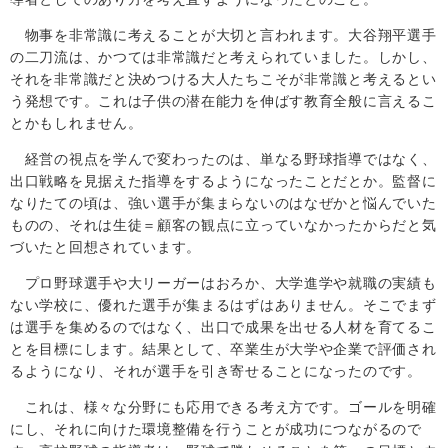
物事を非常識に考えることが大切と言われます。大谷翔平選手
の二刀流は、かつては非常識だと考えられていました。しかし、
それを非常識だと決めつける大人たちこそが非常識と考えるとい
う発想です。これは子供の潜在能力を伸ばす教育全般に言えるこ
とかもしれません。
経営の視点を学んで変わったのは、単なる野球指導ではなく、
出口戦略を見据えた指導をするようになったことだとか。監督に
なりたての頃は、強い選手が集まらないのはなぜかと悩んでいた
ものの、それは生徒＝顧客の観点に立っていなかったからだと気
づいたと回想されています。
プロ野球選手や大リーガーはおろか、大学進学や就職の実績も
ない学校に、優れた選手が集まるはずはありません。そこでまず
は選手を集めるのではなく、出口で成果を出せる人材を育てるこ
とを目標にします。結果として、卒業生が大学や企業で評価され
るようになり、それが選手を引き寄せることになったのです。
これは、様々な分野にも応用できる考え方です。ゴールを明確
にし、それに向けた環境整備を行うことが成功につながるので