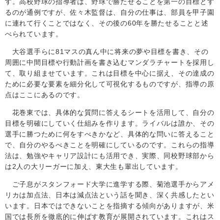
す。高校野球の指導者は、野球で勝たせることを第一の目標とす
るのが通例ですが、佐々木監督は、自分の仕事は、部員を甲子園
に連れて行くことではなく、その後の60年を勝たせることと述
べられています。
大谷選手らに81マスの真ん中に将来の夢や目標を書き、その
周囲に中間目標や行動計画を書き込むマンダラチャートを採用し
て、取り組ませています。これは目標を中心に据え、その達成の
ために必要な要素を細分化して可視化するものですが、指導の原
点はここにあるのです。
花巻東では、具体的な質問に答えるシートを活用して、自分の
目標を明確にしていく仕組みを作ります。ライバルは誰か、その
選手に勝つために何をすべきかなど、具体的な問いに答えること
で、自分のやるべきことを明確にしているのです。これらの指導
法は、勉強やキャリア設計にも活用でき、実際、同校野球部から
は2人の大リーガーに加え、東大生も輩出しています。
ご子息がスタンフォード大学に進学する際、菊池選手からアメ
リカは加点法、日本は減点法という話を聞き、深く共感したとい
います。日本ではできないことを指摘する傾向がありますが、米
国では長所を徹底的に伸ばす教育が展開されています。これはス