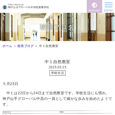
language
校長ブログ
ホーム
校長ブログ
中１自然教室
中１自然教室
2025.05.23
学校生活
５月
23
日
中１は
22
日から
24
日まで自然教室です。学校生活にも慣れ、
神戸山手グローバル中高の一員として確かな歩みを始めたようで
す。