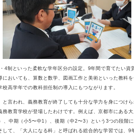
・
4
制といった柔軟な学年区分の設定。
9
年間で育てたい資
導においても、算数と数学、図画工作と美術といった教科を
学校高学年での教科担任制の導入にもつながります。
と言われ、義務教育が終了しても十分な学力を身につけら
義務教育学校が登場したわけです。例えば、京都市にある大
）、中期（小
5
〜中
1
）、後期（中
2
〜
3
）という
3
つの段階に
そして、「大人になる科」と呼ばれる総合的な学習では、
9