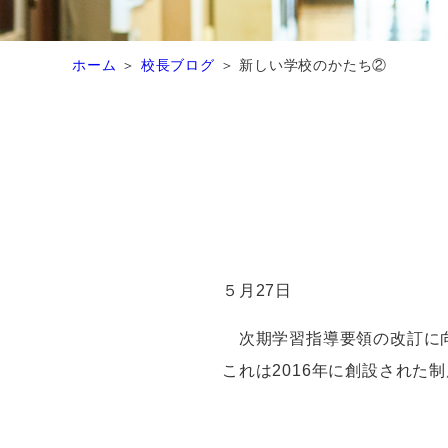
ホーム
校長ブログ
新しい学校のかたち②
５月27日
次期学習指導要領の改訂に向
これは
2016
年に創設された制