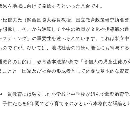
成果を地域に向けて発信するといった具合です。
松郁夫氏（関西国際大客員教授、国立教育政策研究所名誉
を想像し、そこから逆算して小中の教員が文化や指導観の違
ャスティング」の重要性を述べられています。これは私立中
ものですが、ひいては、地域社会の持続可能性にも寄与する
通教育の目的は、教育基本法第
5
条で「各個人の児童生徒の
うことと「国家及び社会の形成者として必要な基本的な資質
一貫教育には独立した小学校と中学校が組んで義務教育学
、子供たちを
9
年間でどう育てるのかという本格的な議論と