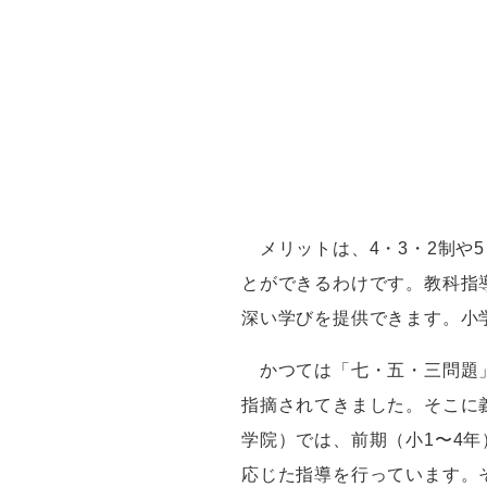
メリットは、
4
・
3
・
2
制や
5
とができるわけです。教科指
深い学びを提供できます。小
かつては「七・五・三問題」
指摘されてきました。そこに
学院）では、前期（小
1
〜
4
年
応じた指導を行っています。