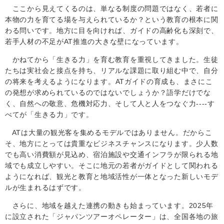
ここから見えてくるのは、単なる制度の問題ではなく、若者に
本物の力を育てる場を与えられているか？という教育の根本に関
わる問いです。地方に目を向ければ、ガイドの高齢化も深刻で、
若手人材の不足が
AT
推進の大きな壁になっています。
かねてから「生きる力」を育む教育を重視してきました。生徒
たちは実社会と接点を持ち、リアルな課題に取り組む中で、自分
の将来を考えるようになります。
AT
ガイドの育成も、まさにこ
の発想が求められているのではないでしょうか？語学だけでな
く、自然への敬意、危機対応力、そして人と人をつなぐ力
----
す
べてが「生きる力」です。
AT
は大量の観光客を集めるモデルではありません。だからこ
そ、地方にとっては貴重なビジネスチャンスになります。少人数
でも高い消費額が見込め、宿泊施設や交通インフラが限られる地
域でも成立しやすい。そこに地元の若者がガイドとして関われる
ようになれば、観光と教育と地域活性が一体となった新しいモデ
ルが生まれるはずです。
さらに、地域を越えた連携の動きも始まっています。
2025
年
に設立された「ジャパンツアーオペレーター」は、全国各地の旅