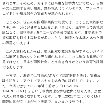
されます。そのため、ガイドには高度な語学力だけでなく、自然
や文化に関する深い知識、野外救急（ウィルダネス・ファースト
エイド）や環境保全の実践力が求められます。
ところが、現在の全国通訳案内士制度では、こうした実践的な
スキルを十分に評価する仕組みがありません。座学中心で実地試
験はなく、資格更新も
5
年に一度の研修で済みます。趣味感覚で
資格取得を目指す高齢者が多いことも、国際的な水準と比べた際
の課題といえます。
欧米の旅行会社からは、環境配慮や救急対応ができないガイド
には顧客を送れないとの声も聞かれます。これは単なる観光の問
題ではなく、日本が国際社会にどう向き合うかという教育的課題
でもあります。
一方で、北海道では独自の
AT
ガイド認定制度を設け、実務経
験や語学力、アウトドアスキルを総合的に評価しています。ま
た、台湾ではすでに
20
年近く前から「
LEAVE NO
TRACE
（
LNT
）」という環境倫理を学校教育に取り入れ、次世
代の人材育成に成功しています。日本は
2021
年にようやく
LNT
関連団体が立ち上がった段階で、まだまだ後発です。