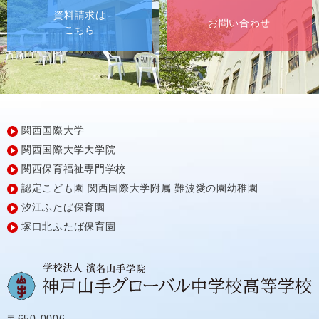
資料請求は
お問い合わせ
こちら
関西国際大学
関西国際大学大学院
関西保育福祉専門学校
認定こども園
関西国際大学附属
難波愛の園幼稚園
汐江ふたば保育園
塚口北ふたば保育園
〒650-0006