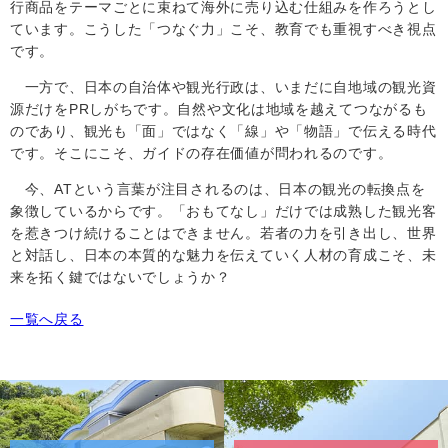
行商品をテーマごとに束ねて海外に売り込む仕組みを作ろうとし
ています。こうした「つなぐ力」こそ、教育でも重視すべき視点
です。
一方で、日本の自治体や観光行政は、いまだに自地域の観光資
源だけを
PR
しがちです。自然や文化は地域を越えてつながるも
のであり、観光も「面」ではなく「線」や「物語」で伝える時代
です。そこにこそ、ガイドの存在価値が問われるのです。
今、
AT
という言葉が注目されるのは、日本の観光の転換点を
象徴しているからです。「おもてなし」だけでは成熟した観光客
を惹きつけ続けることはできません。若者の力を引き出し、世界
と対話し、日本の本質的な魅力を伝えていく人材の育成こそ、未
来を拓く鍵ではないでしょうか？
一覧へ戻る