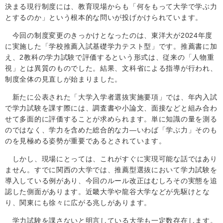
決まる現行制度には、教育現場からも「何をもって大学で学ぶ力
とするのか」という根本的な問いが投げかけられています。
今回の制度変更のきっかけとなったのは、東洋大が2024年度
に実施した「学校推薦入試基礎学力テスト型」です。推薦書に加
え、2教科の学力試験で評価するという形式は、従来の「人物重
視」とは異質のものでした。結果、文科省による指導が行われ、
制度全体の見直しが始まりました。
新たに公表された「大学入学者選抜実施要項」では、年内入試
で学力試験を課す際には、調査書や小論文、面接などと組み合わ
せて多面的に評価することが求められます。単に知識の量を測る
のではなく、学力を含めた総合的な力―いわば「学ぶ力」そのも
のを見極める姿勢が重要であるとされています。
しかし、現場にとっては、これがすぐに実現可能な話ではあり
ません。すでに関西の大学では、推薦型選抜において学力試験を
導入している例があり、今回のルール改正はむしろその実態を追
認した側面があります。近畿大学や龍谷大学などが先駆けとな
り、関東にも徐々に広がる兆しがあります。
学力試験を課さないと明言している大学も一定数存在します。