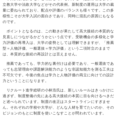
立教大学や法政大学などがその代表例。新制度の運用は大学の裁
量に委ねられており、配点や評価のバランスも様々です。この多
様性こそが大学入試の面白さであり、同時に混乱の原因にもなる
のです。
ポイントとなるのは、この動きが果たして高大接続の本質的な
見直しにつながるかどうかという点です。受験機会の多様化と学
力評価の再導入は、大学の姿勢としては理解できますが、「推薦
型＝人物評価、一般選抜＝学力評価」という二項対立のままで
は、本質的な接続の再設計とは言えません。
推薦であっても、学力的な裏付けは必要であり、一般選抜であ
っても志望理由や課題解決能力のような非認知能力を測る工夫は
不可欠です。今後の焦点は学力と人物評価の両立に向けての設計
力ということになります。
リクルート進学総研の小林浩氏は、新しいルールはきっかけに
過ぎず、制度整備の先にある高大接続の本質に目を向けるべきだ
と述べられています。制度の改正はスタートラインにすぎませ
ん。それぞれの学校や大学が、どんな人材を育てたいのか、その
ビジョンのもとに制度を使いこなすことが問われています。