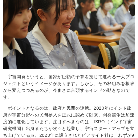
宇宙開発というと、国家が巨額の予算を投じて進める一大プロ
ジェクトというイメージがあります。しかし、その枠組みを根底
から変えつつあるのが、今まさに台頭するインドの動きなので
す。
ポイントとなるのは、政府と民間の連携。
2020
年にインド政
府が宇宙分野への民間参入を正式に認めて以来、開発競争は加速
度的に進化しています。注目すべきなのは、
ISRO
（インド宇宙
研究機関）出身者たちが次々と起業し、宇宙スタートアップを立
ち上げている点。
2023
年に設立されたピアサイト社は、わずか
9