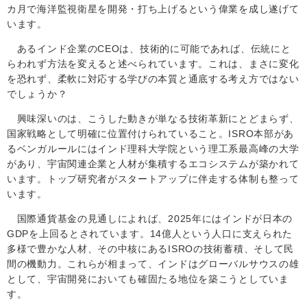
カ月で海洋監視衛星を開発・打ち上げるという偉業を成し遂げて
います。
あるインド企業の
CEO
は、技術的に可能であれば、伝統にと
らわれず方法を変えると述べられています。これは、まさに変化
を恐れず、柔軟に対応する学びの本質と通底する考え方ではない
でしょうか？
興味深いのは、こうした動きが単なる技術革新にとどまらず、
国家戦略として明確に位置付けられていること。
ISRO
本部があ
るベンガルールにはインド理科大学院という理工系最高峰の大学
があり、宇宙関連企業と人材が集積するエコシステムが築かれて
います。トップ研究者がスタートアップに伴走する体制も整って
います。
国際通貨基金の見通しによれば、
2025
年にはインドが日本の
GDP
を上回るとされています。
14
億人という人口に支えられた
多様で豊かな人材、その中核にある
ISRO
の技術蓄積、そして民
間の機動力。これらが相まって、インドはグローバルサウスの雄
として、宇宙開発においても確固たる地位を築こうとしていま
す。