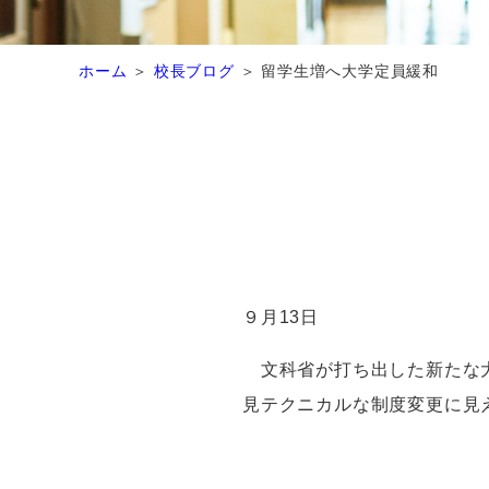
ホーム
校長ブログ
留学生増へ大学定員緩和
９月
13
日
文科省が打ち出した新たな
見テクニカルな制度変更に見