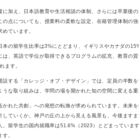
に加え、日本語教育や生活相談の体制、さらには卒業後の
この点についても、授業料の柔軟な設定、在籍管理体制の強
求めています。
日本の留学生比率は
3%
にとどまり、イギリスやカナダの
15
には、英語で学位が取得できるプログラムの拡充、教育の質
れます。
設する「カレッジ・オブ・デザイン」では、定員の半数を
ような取り組みは、学問の場を開かれた知の空間に変える重
かれた共創」への発想の転換が求められています。未来を
計していくか。神戸の丘の上から見える風景も、今後ますま
人。留学生の国内就職率は
51.6%（2023）
とどまっていま
ます。