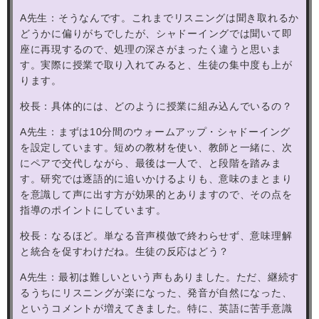
A
先生：そうなんです。これまでリスニングは聞き取れるか
どうかに偏りがちでしたが、シャドーイングでは聞いて即
座に再現するので、処理の深さがまったく違うと思いま
す。実際に授業で取り入れてみると、生徒の集中度も上が
ります。
校長：具体的には、どのように授業に組み込んでいるの？
A
先生：まずは
10
分間のウォームアップ・シャドーイング
を設定しています。短めの教材を使い、教師と一緒に、次
にペアで交代しながら、最後は一人で、と段階を踏みま
す。研究では逐語的に追いかけるよりも、意味のまとまり
を意識して声に出す方が効果的とありますので、その点を
指導のポイントにしています。
校長：なるほど。単なる音声模倣で終わらせず、意味理解
と統合を促すわけだね。生徒の反応はどう？
A
先生：最初は難しいという声もありました。ただ、継続す
るうちにリスニングが楽になった
、
発音が自然になった、
というコメントが増えてきました。特に、英語に苦手意識