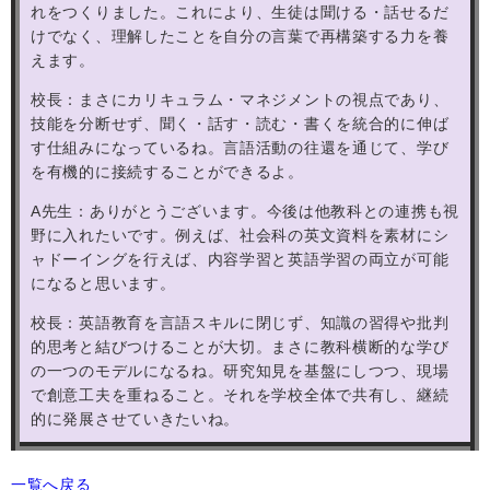
れをつくりました。これにより、生徒は聞ける・話せるだ
けでなく、理解したことを自分の言葉で再構築する力を養
えます。
校長：まさにカリキュラム・マネジメントの視点であり、
技能を分断せず、聞く・話す・読む・書くを統合的に伸ば
す仕組みになっているね。言語活動の往還を通じて、学び
を有機的に接続することができるよ。
A
先生：ありがとうございます。今後は他教科との連携も視
野に入れたいです。例えば、社会科の英文資料を素材にシ
ャドーイングを行えば、内容学習と英語学習の両立が可能
になると思います。
校長：英語教育を言語スキルに閉じず、知識の習得や批判
的思考と結びつけることが大切。まさに教科横断的な学び
の一つのモデルになるね。研究知見を基盤にしつつ、現場
で創意工夫を重ねること。それを学校全体で共有し、継続
的に発展させていきたいね。
一覧へ戻る