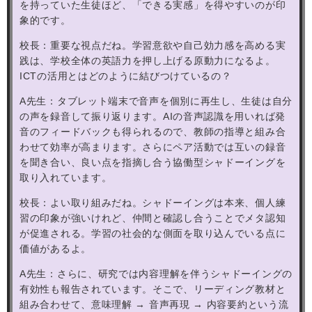
を持っていた生徒ほど、「できる実感」を得やすいのが印
象的です。
校長：重要な視点だね。学習意欲や自己効力感を高める実
践は、学校全体の英語力を押し上げる原動力になるよ。
ICT
の活用とはどのように結びつけているの？
A
先生：タブレット端末で音声を個別に再生し、生徒は自分
の声を録音して振り返ります。
AI
の音声認識を用いれば発
音のフィードバックも得られるので、教師の指導と組み合
わせて効率が高まります。さらにペア活動では互いの録音
を聞き合い、良い点を指摘し合う協働型シャドーイングを
取り入れています。
校長：よい取り組みだね。シャドーイングは本来、個人練
習の印象が強いけれど、仲間と確認し合うことでメタ認知
が促進される。学習の社会的な側面を取り込んでいる点に
価値があるよ。
A
先生：さらに、研究では内容理解を伴うシャドーイングの
有効性も報告されています。そこで、リーディング教材と
組み合わせて、意味理解
→
音声再現
→
内容要約という流