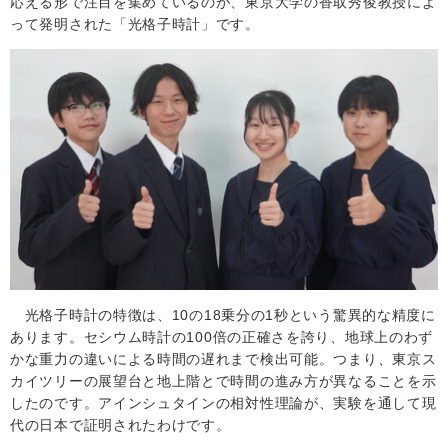
応える形で注目を集めているのが、東京大学の香取秀俊教授によ
って発明された「光格子時計」です。
光格子時計の特徴は、
10
の
18
乗分の
1
秒という驚異的な精度に
あります。セシウム時計の
100
倍の正確さを誇り、地球上のわず
かな重力の違いによる時間の遅れまで検出可能。つまり、東京ス
カイツリーの展望台と地上階とで時間の進み方が異なることを示
したのです。アインシュタインの相対性理論が、実験を通して現
代の日本で証明されたわけです。