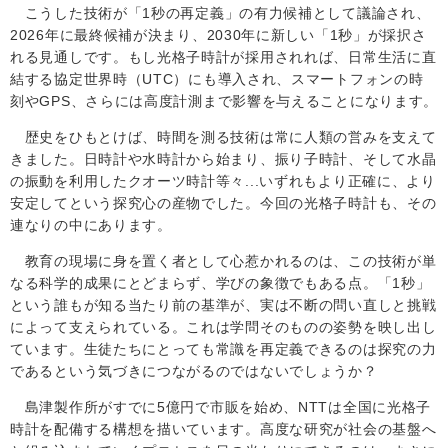
こうした技術が「
1
秒の再定義」の有力候補として議論され、
2026
年に最終候補が決まり、
2030
年に新しい「
1
秒」が採択さ
れる見通しです。もし光格子時計が採用されれば、日常生活に直
結する協定世界時（
UTC
）にも導入され、スマートフォンの時
刻や
GPS
、さらには高度計測まで影響を与えることになります。
歴史をひもとけば、時間を測る技術は常に人類の営みを支えて
きました。日時計や水時計から始まり、振り子時計、そして水晶
の振動を利用したクオーツ時計等々
...
いずれもより正確に、より
安定してという探究心の産物でした。今回の光格子時計も、その
連なりの中にあります。
教育の現場に身を置く者として心惹かれるのは、この技術が単
なる科学的成果にとどまらず、学びの象徴でもある点。「
1
秒」
という誰もが知る当たり前の基準が、実は不断の問い直しと挑戦
によって支えられている。これは学問そのものの姿勢を映し出し
ています。生徒たちにとっても常識を再定義できるのは探究の力
であるという気づきにつながるのではないでしょうか？
島津製作所がすでに
5
億円で市販を始め、
NTT
は全国に光格子
時計を配備する構想を描いています。高度な研究が社会の基盤へ