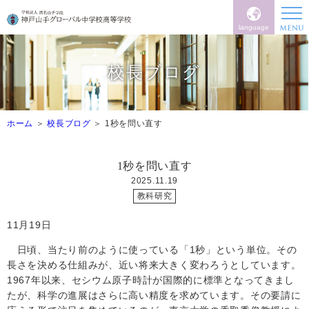
language
校長ブログ
ホーム
校長ブログ
1秒を問い直す
1秒を問い直す
2025.11.19
教科研究
11
月
19
日
日頃、当たり前のように使っている「
1
秒」という単位。その
長さを決める仕組みが、近い将来大きく変わろうとしています。
1967
年以来、セシウム原子時計が国際的に標準となってきまし
たが、科学の進展はさらに高い精度を求めています。その要請に