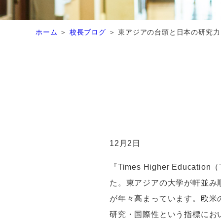
ホーム
校長ブログ
東アジアの台頭と日本の研究力
12
月2日
『
Times Higher Education
（
た。東アジアの大学が軒並み
が年々高まっています。欧米
研究・国際性という指標にお