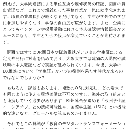
例えば、大学間連携による単位互換や履修状況の確認、図書の貸
出管理など、これまで煩雑だった事務作業が一気に効率化されま
す。職員の業務負担が軽くなるだけでなく、学生が学外での学び
に参加しやすくなり、学修の自由度が広がります。また、企業に
とってもインターンや採用活動における本人確認や情報照会がス
ムーズになり、学生と社会の接点が増えていくことが期待されま
す。
関西ではすでに
JR
西日本や阪急電鉄がデジタル学生証による
定期券発行に対応を始めており、大阪大学では建物の入退館や試
験時の本人確認などで実証が進められています。今後、大学の
DX
推進において「学生証」がハブの役割を果たす時代が来るの
ではないでしょうか？
もちろん、課題もあります。複数の
OS
に対応し、どの端末で
も同じように使える環境整備は不可欠ですし、海外の取り組みと
も連携していく必要があります。欧州連合が進める「欧州学生証
イニシアチブ」との接続可能性や、国際学生証（
ISIC
）との機能
的な違いなど、グローバルな視点も欠かせません。
それでもこの挑戦が「教育のデジタルトランスフォーメーショ