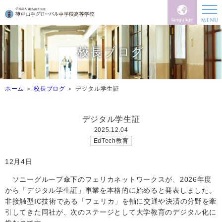
language
校長ブログ
ホーム
校長ブログ
デジタル学生証
デジタル学生証
2025.12.04
EdTech教育
12
月
4
日
ソニーグループ傘下のフェリカネットワークスが、
2026
年度
から「デジタル学生証」事業を本格的に始めると発表しました。
非接触型
IC
技術である「フェリカ」を軸に交通や決済の分野を牽
引してきた同社が、次のステージとして大学教育のデジタル化に