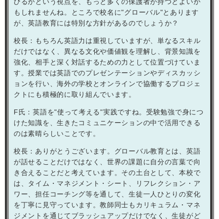
びるかという視点を、もっと多くの保護者が持つとよいか
もしれませんね。ところで校名に"グローバル"とあります
が、英語教育には特別な方針があるのでしょうか？
校長：もちろん英語力は重視していますが、単なるスキル
だけではなく、異なる文化や価値観を理解し、背景知識を
強化、相手と深く対話するための力として位置づけていま
す。授業では英語でのプレゼンテーションやディスカッシ
ョンを行い、海外の学校とオンラインで協働するプロジェ
クトにも積極的に取り組んでいます。
F
氏：英語を"使って考える"実践ですね。受験勉強で身につ
けた知識を、生きたコミュニケーションの中で活用できる
のは素晴らしいことです。
校長：ありがとうございます。グローバル教育とは、英語
が話せることだけではなく、世界の課題に自分の言葉で向
き合えることだと考えています。その土台として、本校で
は、タイム・マネジメント・シート、リフレクション・ア
ワー、担任コーチング等を通して、生徒一人ひとりの変化
を丁寧に見守っています。教師同士もカリキュラム・マネ
ジメントを通じてブラッシュアップだけでなく、生徒がど