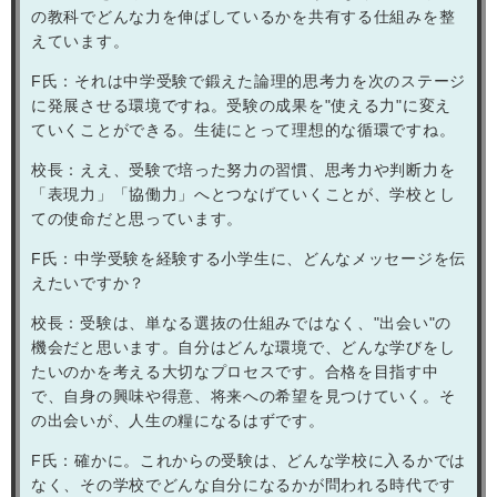
の教科でどんな力を伸ばしているかを共有する仕組みを整
えています。
F
氏：それは中学受験で鍛えた論理的思考力を次のステージ
に発展させる環境ですね。受験の成果を"使える力"に変え
ていくことができる。生徒にとって理想的な循環ですね。
校長：ええ、受験で培った努力の習慣、思考力や判断力を
「表現力」「協働力」へとつなげていくことが、学校とし
ての使命だと思っています。
F
氏：中学受験を経験する小学生に、どんなメッセージを伝
えたいですか？
校長：受験は、単なる選抜の仕組みではなく、"出会い"の
機会だと思います。自分はどんな環境で、どんな学びをし
たいのかを考える大切なプロセスです。合格を目指す中
で、自身の興味や得意、将来への希望を見つけていく。そ
の出会いが、人生の糧になるはずです。
F
氏：確かに。これからの受験は、どんな学校に入るかでは
なく、その学校でどんな自分になるかが問われる時代です