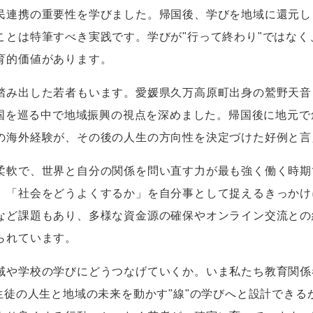
民連携の重要性を学びました。帰国後、学びを地域に還元し
ことは特筆すべき実践です。学びが"行って終わり"ではなく
育的価値があります。
み出した若者もいます。愛媛県久万高原町出身の鷲野天音
0カ国を巡る中で地域振興の視点を深めました。帰国後に地元
の海外経験が、その後の人生の方向性を決定づけた好例と言
軟で、世界と自分の関係を問い直す力が最も強く働く時期
、「社会をどうよくするか」を自分事として捉えるきっかけ
など課題もあり、多様な資金源の確保やオンライン交流との
られています。
や学校の学びにどうつなげていくか。いま私たち教育関係
生徒の人生と地域の未来を動かす"線"の学びへと設計でき