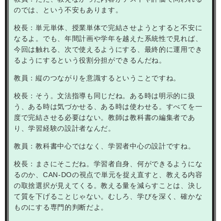
のでは、という不安もあります。
校長：単元単体、授業単体で完結させようとすると不安に
なるよ。でも、年間計画や学年を越えた系統性で見れば、
今回は触れる、次で使えるようにする、最終的に運用でき
るようにするという役割分担ができるんだね。
教員：縦のつながりを意識するということですね。
校長：そう。文法指導も同じだね。ある時は明示的に扱
う、ある時は気づかせる、ある時は使わせる。すべてを一
度で完結させる必要はない。教師は教科書の編集者であ
り、学習経験の設計者なんだ。
教員：教科書中心ではなく、学習者中心の設計ですね。
校長：まさにそこだね。学習者自身、何ができるようにな
るのか、
CAN-DO
の視点で単元を捉え直すと、教える内容
の取捨選択が見えてくる。教える量を減らすことは、決し
て質を下げることじゃない。むしろ、学びを深く、確かな
ものにする専門的判断だよ。