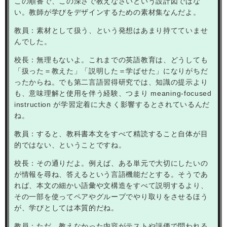
この順番で、この深さで教えなさいという設計図ではな
い。教師が学びをデザインするための素材集なんだよ。
教員：素材として扱う、という発想はあまり持てていませ
んでした。
校長：無理もないよ。これまでの英語教育は、どうしても
「扱った＝教えた」「説明した＝学ばせた」になりがちだ
ったからね。でも第二言語習得研究では、知識の提示より
も、意味理解と使用を伴う経験、つまり
meaning-focused
instruction
が学習定着に大きく影響するとされているんだ
ね。
教員：すると、教科書本文をすべて精読すること自体が目
的ではない、ということですね。
校長：その通りだよ。例えば、ある単元で大切にしたいの
が情報を尋ね、答えるという言語機能だとする。そうであ
れば、本文の細かい語彙や文構造をすべて説明するより、
その一部を使ってペアやグループでやり取りをさせるほう
が、学びとしては本質的だね。
教員：ただ、教えなかった内容がテストや評価で問われる