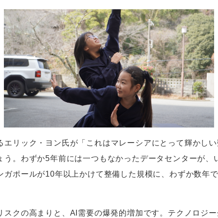
るエリック・ヨン氏が「これはマレーシアにとって輝かしい
ょう。わずか
5
年前には一つもなかったデータセンターが、
ンガポールが
10
年以上かけて整備した規模に、わずか数年
リスクの高まりと、
AI
需要の爆発的増加です。テクノロジー