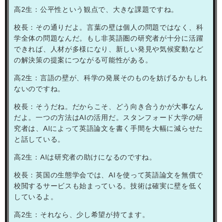
高
2
生：公平性という観点で、大きな課題ですね。
校長：その通りだよ。言葉の壁は個人の問題ではなく、科
学全体の問題なんだ。もし非英語圏の研究者が十分に活躍
できれば、人材が多様になり、新しい発見や気候変動など
の解決策の提案につながる可能性がある。
高
2
生：言語の壁が、科学の発展そのものを妨げるかもしれ
ないのですね。
校長：そうだね。だからこそ、どう向き合うかが大事なん
だよ。一つの方法は
AI
の活用だ。スタンフォード大学の研
究者は、
AI
によって英語論文を書く手間を大幅に減らせた
と話している。
高
2
生：
AI
は研究者の助けになるのですね。
校長：英国の生態学会では、
AI
を使って英語論文を無償で
校閲するサービスも始まっている。技術は確実に壁を低く
しているよ。
高
2
生：それなら、少し希望が持てます。