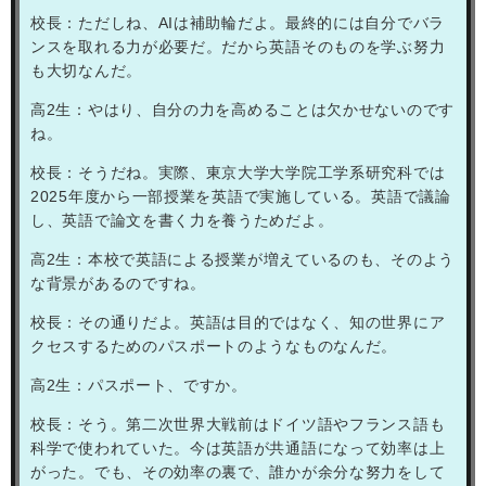
校長：ただしね、
AI
は補助輪だよ。最終的には自分でバラ
ンスを取れる力が必要だ。だから英語そのものを学ぶ努力
も大切なんだ。
高
2
生：やはり、自分の力を高めることは欠かせないのです
ね。
校長：そうだね。実際、東京大学大学院工学系研究科では
2025
年度から一部授業を英語で実施している。英語で議論
し、英語で論文を書く力を養うためだよ。
高
2
生：本校で英語による授業が増えているのも、そのよう
な背景があるのですね。
校長：その通りだよ。英語は目的ではなく、知の世界にア
クセスするためのパスポートのようなものなんだ。
高
2
生：パスポート、ですか。
校長：そう。第二次世界大戦前はドイツ語やフランス語も
科学で使われていた。今は英語が共通語になって効率は上
がった。でも、その効率の裏で、誰かが余分な努力をして