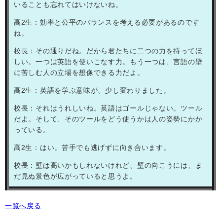
いることも忘れてはいけないね。
高
2
生：効率と公平のバランスを考える必要があるのです
ね。
校長：その通りだね。だから君たちに二つの力を持ってほ
しい。一つは英語を使いこなす力。もう一つは、言語の壁
に苦しむ人の立場を想像できる力だよ。
高
2
生：英語を学ぶ意味が、少し変わりました。
校長：それはうれしいね。英語はゴールじゃない。ツール
だよ。そして、そのツールをどう使うかは人の姿勢にかか
っている。
高
2
生：はい。苦手でも逃げずに向き合います。
校長：壁は高いかもしれないけれど、壁の向こうには、ま
だ見ぬ景色が広がっていると思うよ。
一覧へ戻る