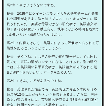
高
2
生：やはりそうなのですね。
校長：
2025
年にクイーンズランド大学の研究チームが発表
した調査があるよ。論文は『プロス・バイオロジー』に掲
載されたんだ。英語が母語ではない研究者は、英語論文が
却下される頻度が
2
倍以上高く、執筆にかかる時間も最大で
5
割長いという結果だったそうだよ。
高
2
生：内容ではなく、英語力によって評価が左右される可
能性があるということでしょうか？
校長：そうだね。もちろん研究の質が第一だよ。でも同じ
質でも、言語の壁がハンディになることはある。別の研究
では、非英語圏の若手研究者は、英語論文が却下される割
合が約
2.5
倍高いというデータもあるんだ。
高
2
生：そんなに差があるのですね。
校長：受理された場合でも、英語表現の修正を求められる
頻度が
12
倍以上だったという報告もあるよ。さらに、英語
論文の読み書きには、英語圏の研究者より
5
割から
9
割ほど
余分に時間がかかるという調査もある。