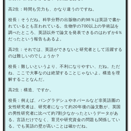
高
2
生：時間も労力も、かなり違うのですね。
校長：そうだね。科学分野の出版物の約
98
％は英語で書か
れているとも言われている。生物学の
700
以上の学術誌を
調べたところ、英語以外で論文を発表できるのはわずか
6
％
だったという報告もあるよ。
高
2
生：それでは、英語ができないと研究者として活躍する
のは難しいのでしょうか？
校長：難しいというより、不利になりやすい、だね。ただ
ね、ここで大事なのは絶望することじゃないよ。構造を理
解することなんだ。
高
2
生：構造、ですか。
校長：例えば、バングラデシュやネパールなど非英語圏の
女性研究者は、研究者になって約
20
年後の論文数が、英国
の男性研究者に比べて約
7
割少なかったというデータがあ
る。言語だけでなく、育児や研究資金の問題も関係してい
る。でも英語の壁が高いことは確かだね。