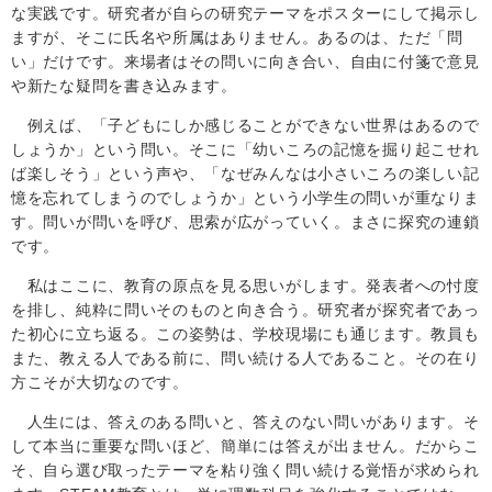
な実践です。研究者が自らの研究テーマをポスターにして掲示し
ますが、そこに氏名や所属はありません。あるのは、ただ「問
い」だけです。来場者はその問いに向き合い、自由に付箋で意見
や新たな疑問を書き込みます。
例えば、「子どもにしか感じることができない世界はあるので
しょうか」という問い。そこに「幼いころの記憶を掘り起こせれ
ば楽しそう」という声や、「なぜみんなは小さいころの楽しい記
憶を忘れてしまうのでしょうか」という小学生の問いが重なりま
す。問いが問いを呼び、思索が広がっていく。まさに探究の連鎖
です。
私はここに、教育の原点を見る思いがします。発表者への忖度
を排し、純粋に問いそのものと向き合う。研究者が探究者であっ
た初心に立ち返る。この姿勢は、学校現場にも通じます。教員も
また、教える人である前に、問い続ける人であること。その在り
方こそが大切なのです。
人生には、答えのある問いと、答えのない問いがあります。そ
して本当に重要な問いほど、簡単には答えが出ません。だからこ
そ、自ら選び取ったテーマを粘り強く問い続ける覚悟が求められ