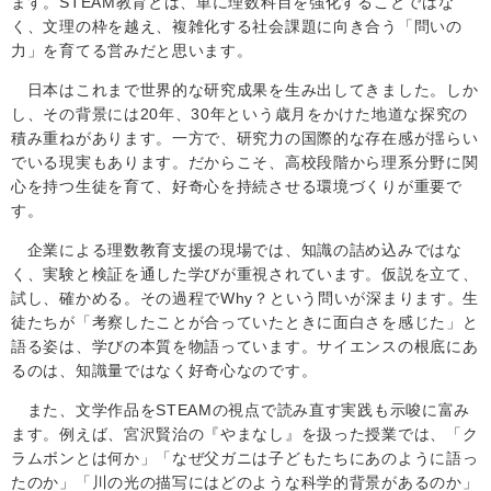
ます。STEAM教育とは、単に理数科目を強化することではな
く、文理の枠を越え、複雑化する社会課題に向き合う「問いの
力」を育てる営みだと思います。
日本はこれまで世界的な研究成果を生み出してきました。しか
し、その背景には20年、30年という歳月をかけた地道な探究の
積み重ねがあります。一方で、研究力の国際的な存在感が揺らい
でいる現実もあります。だからこそ、高校段階から理系分野に関
心を持つ生徒を育て、好奇心を持続させる環境づくりが重要で
す。
企業による理数教育支援の現場では、知識の詰め込みではな
く、実験と検証を通した学びが重視されています。仮説を立て、
試し、確かめる。その過程でWhy？という問いが深まります。生
徒たちが「考察したことが合っていたときに面白さを感じた」と
語る姿は、学びの本質を物語っています。サイエンスの根底にあ
るのは、知識量ではなく好奇心なのです。
また、文学作品をSTEAMの視点で読み直す実践も示唆に富み
ます。例えば、宮沢賢治の『やまなし』を扱った授業では、「ク
ラムボンとは何か」「なぜ父ガニは子どもたちにあのように語っ
たのか」「川の光の描写にはどのような科学的背景があるのか」