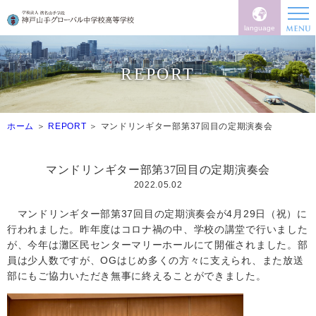
language
REPORT
ホーム
REPORT
マンドリンギター部第37回目の定期演奏会
マンドリンギター部第37回目の定期演奏会
2022.05.02
マンドリンギター部第
37
回目の定期演奏会が
4
月
29
日（祝）に
行われました。昨年度はコロナ禍の中、学校の講堂で行いました
が、今年は灘区民センターマリーホールにて開催されました。部
員は少人数ですが、
OG
はじめ多くの方々に支えられ、また放送
部にもご協力いただき無事に終えることができました。