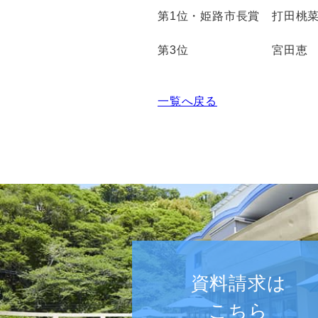
第
1
位・姫路市長賞 打田桃
第
3
位 宮田恵 （
一覧へ戻る
資料請求は
こちら