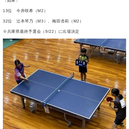
〔結果〕
13
位 今井咲希（
M2
）
32
位 辻本琴乃（
M3
）、梅田杏莉（
M2
）
※兵庫県最終予選会（
9/22
）に出場決定