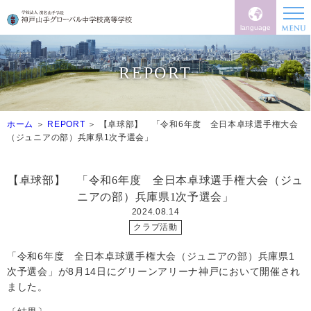
language
REPORT
ホーム
REPORT
【卓球部】 「令和6年度 全日本卓球選手権大会
（ジュニアの部）兵庫県1次予選会」
【卓球部】 「令和6年度 全日本卓球選手権大会（ジュ
ニアの部）兵庫県1次予選会」
2024.08.14
クラブ活動
「令和
6
年度 全日本卓球選手権大会（ジュニアの部）兵庫県
1
次予選会」が
8
月
14
日にグリーンアリーナ神戸において開催され
ました。